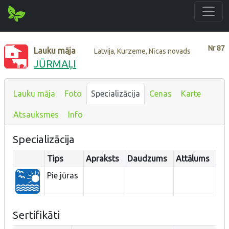
Nr
87
Lauku māja
Latvija, Kurzeme, Nīcas novads
JŪRMAĻI
Lauku māja
Foto
Specializācija
Cenas
Karte
Atsauksmes
Info
Specializācija
Tips
Apraksts
Daudzums
Attālums
Pie jūras
Sertifikāti