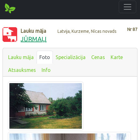
Nr
87
Lauku māja
Latvija, Kurzeme, Nīcas novads
JŪRMAĻI
Lauku māja
Foto
Specializācija
Cenas
Karte
Atsauksmes
Info