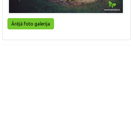
Ārējā foto galerija