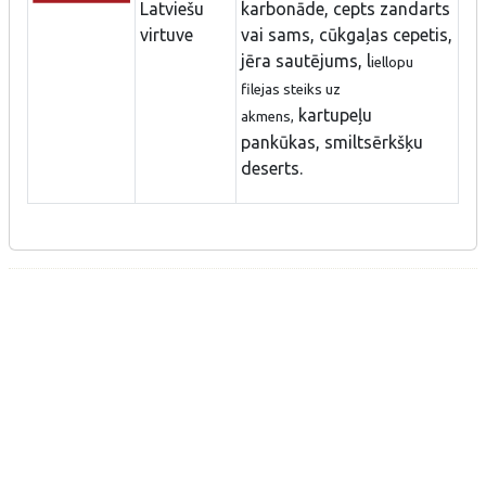
Latviešu
karbonāde, cepts zandarts
virtuve
vai sams, cūkgaļas cepetis,
jēra sautējums, l
iellopu
filejas steiks uz
kartupeļu
akmens,
pankūkas, smiltsērkšķu
deserts.