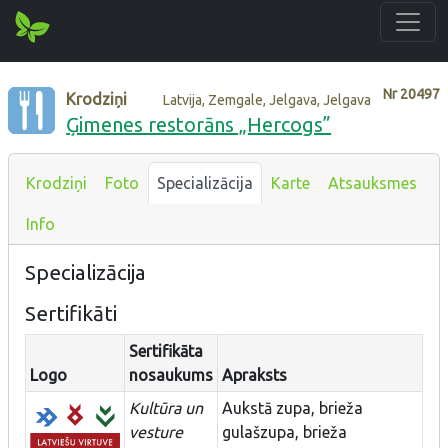
Nr
20497
Krodziņi
Latvija, Zemgale, Jelgava, Jelgava
Ģimenes restorāns „Hercogs”
Krodziņi
Foto
Specializācija
Karte
Atsauksmes
Info
Specializācija
Sertifikāti
Sertifikāta
Logo
nosaukums
Apraksts
Kultūra un
Aukstā zupa, brieža
vesture
gulašzupa, brieža