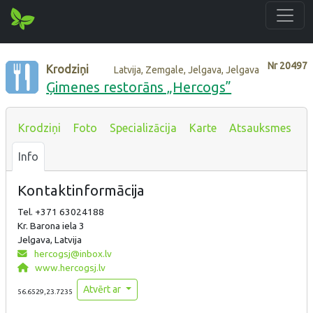
Nr
20497
Krodziņi
Latvija, Zemgale, Jelgava, Jelgava
Ģimenes restorāns „Hercogs”
Krodziņi
Foto
Specializācija
Karte
Atsauksmes
Info
Kontaktinformācija
Tel. +371 63024188
Kr. Barona iela 3
Jelgava, Latvija
hercogsj@inbox.lv
www.hercogsj.lv
Atvērt ar
56.6529,23.7235