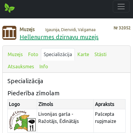
Nr
32052
Muzejs
Igaunija, Dienvidi, Valgamaa
Hellenurmes dzirnavu muzejs
Muzejs
Foto
Specializācija
Karte
Stāsti
Atsauksmes
Info
Specializācija
Piederība zīmolam
Logo
Zīmols
Apraksts
Livonijas garša -
Pašcepta
Ražotājs, Ēdinātājs
rupjmaize