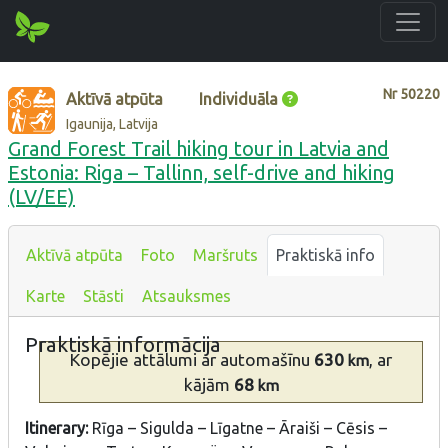
Nr
50220
Aktīvā atpūta
Individuāla
Igaunija, Latvija
Grand Forest Trail hiking tour in Latvia and
Estonia: Riga – Tallinn, self-drive and hiking
(LV/EE)
Aktīvā atpūta
Foto
Maršruts
Praktiskā info
Karte
Stāsti
Atsauksmes
Praktiskā informācija
Kopējie attālumi
ar automašīnu
630
, ar
km
kājām
68
km
Itinerary:
Rīga – Sigulda – Līgatne – Āraiši – Cēsis –