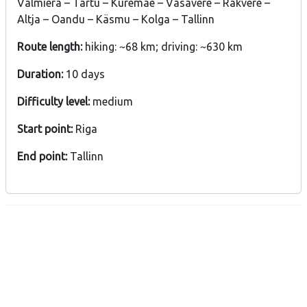
Valmiera – Tartu – Kuremäe – Vasavere – Rakvere –
Altja – Oandu – Käsmu – Kolga – Tallinn
Route length:
hiking: ~68 km; driving: ~630 km
Duration:
10 days
Difficulty level:
medium
Start point:
Riga
End point:
Tallinn