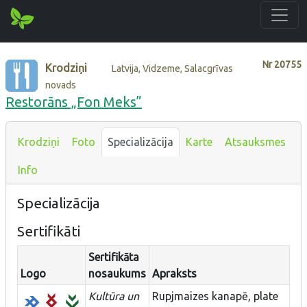
Nr
20755
Krodziņi
Latvija, Vidzeme, Salacgrīvas
novads
Restorāns „Fon Meks”
Krodziņi
Foto
Specializācija
Karte
Atsauksmes
Info
Specializācija
Sertifikāti
Sertifikāta
Logo
nosaukums
Apraksts
Kultūra un
Rupjmaizes kanapē, plate