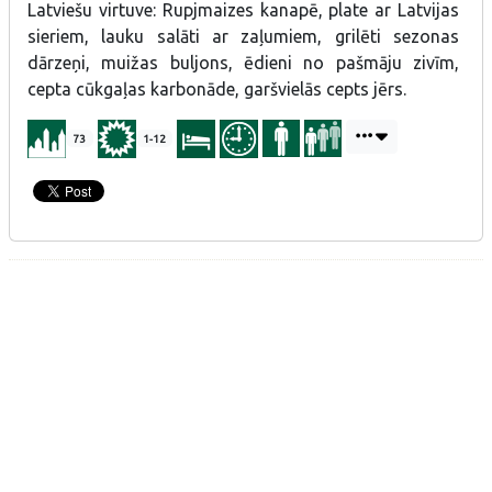
Latviešu virtuve: Rupjmaizes kanapē, plate ar Latvijas
sieriem, lauku salāti ar zaļumiem, grilēti sezonas
dārzeņi, muižas buljons, ēdieni no pašmāju zivīm,
cepta cūkgaļas karbonāde, garšvielās cepts jērs.
73
1-12