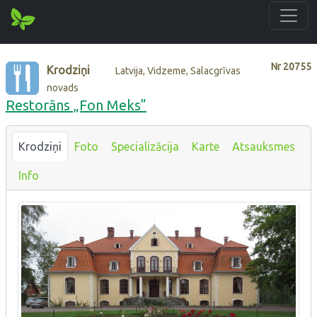
Nr
20755
Krodziņi
Latvija, Vidzeme, Salacgrīvas
novads
Restorāns „Fon Meks”
Krodziņi
Foto
Specializācija
Karte
Atsauksmes
Info