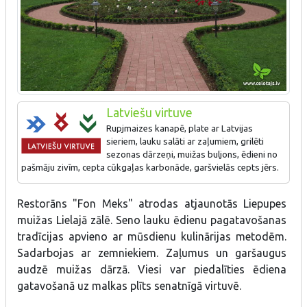
Latviešu virtuve
Rupjmaizes kanapē, plate ar Latvijas
sieriem, lauku salāti ar zaļumiem, grilēti
sezonas dārzeņi, muižas buljons, ēdieni no
pašmāju zivīm, cepta cūkgaļas karbonāde, garšvielās cepts jērs.
Restorāns "Fon Meks" atrodas atjaunotās Liepupes
muižas Lielajā zālē. Seno lauku ēdienu pagatavošanas
tradīcijas apvieno ar mūsdienu kulinārijas metodēm.
Sadarbojas ar zemniekiem. Zaļumus un garšaugus
audzē muižas dārzā. Viesi var piedalīties ēdiena
gatavošanā uz malkas plīts senatnīgā virtuvē.