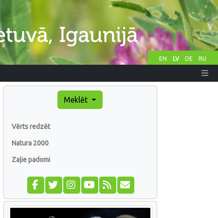
EN
LV
DE
RU
Meklēt
Vērts redzēt
Natura 2000
Zaļie padomi