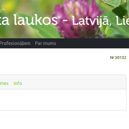
Profesionāļiem
Par mums
Nr
30132
smes
Info