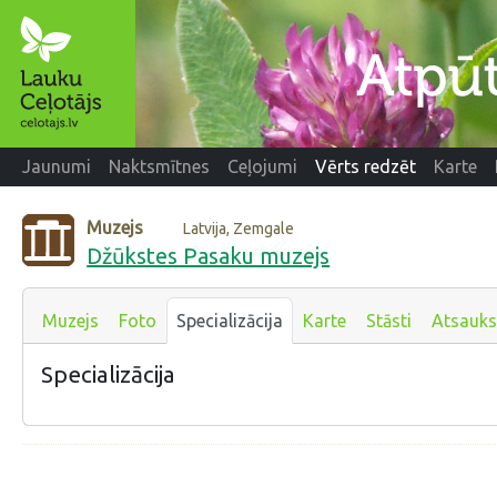
Jaunumi
Naktsmītnes
Ceļojumi
Vērts redzēt
Karte
Muzejs
Latvija, Zemgale
Džūkstes Pasaku muzejs
Muzejs
Foto
Specializācija
Karte
Stāsti
Atsauk
Specializācija