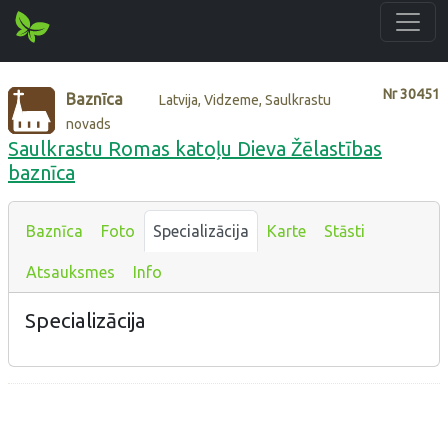
Nr
30451
Baznīca
Latvija, Vidzeme, Saulkrastu
novads
Saulkrastu Romas katoļu Dieva Žēlastības
baznīca
Baznīca
Foto
Specializācija
Karte
Stāsti
Atsauksmes
Info
Specializācija