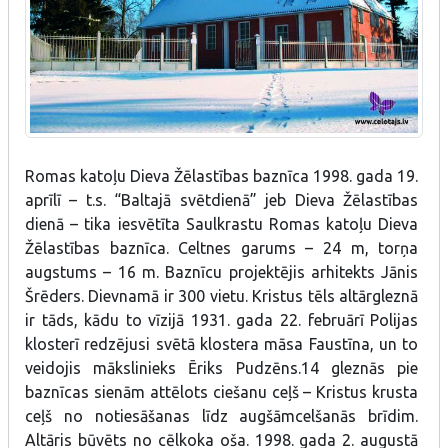
Romas katoļu Dieva Žēlastības baznīca 1998. gada 19.
aprīlī – t.s. “Baltajā svētdienā” jeb Dieva Žēlastības
dienā – tika iesvētīta Saulkrastu Romas katoļu Dieva
Žēlastības baznīca. Celtnes garums – 24 m, torņa
augstums – 16 m. Baznīcu projektējis arhitekts Jānis
Šrēders. Dievnamā ir 300 vietu. Kristus tēls altārgleznā
ir tāds, kādu to vīzijā 1931. gada 22. februārī Polijas
klosterī redzējusi svētā klostera māsa Faustīna, un to
veidojis mākslinieks Ēriks Pudzēns.14 gleznās pie
baznīcas sienām attēlots ciešanu ceļš – Kristus krusta
ceļš no notiesāšanas līdz augšāmcelšanās brīdim.
Altāris būvēts no cēlkoka oša. 1998. gada 2. augustā