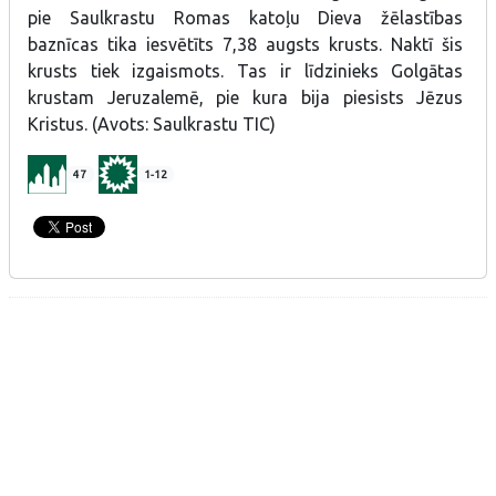
pie Saulkrastu Romas katoļu Dieva žēlastības
baznīcas tika iesvētīts 7,38 augsts krusts. Naktī šis
krusts tiek izgaismots. Tas ir līdzinieks Golgātas
krustam Jeruzalemē, pie kura bija piesists Jēzus
Kristus. (Avots: Saulkrastu TIC)
47
1-12