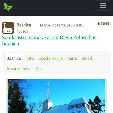
Nr
30451
Baznīca
Latvija, Vidzeme, Saulkrastu
novads
Saulkrastu Romas katoļu Dieva Žēlastības
baznīca
Baznīca
Foto
Specializācija
Karte
Stāsti
Atsauksmes
Info