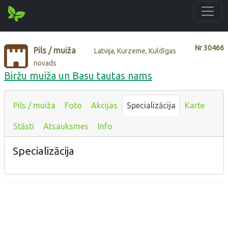
Nr
30466
Pils / muiža
Latvija, Kurzeme, Kuldīgas
novads
Biržu muiža un Basu tautas nams
Pils / muiža
Foto
Akcijas
Specializācija
Karte
Stāsti
Atsauksmes
Info
Specializācija