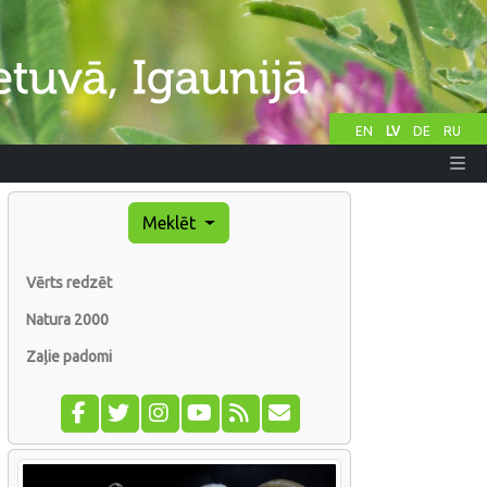
EN
LV
DE
RU
Meklēt
Vērts redzēt
Natura 2000
Zaļie padomi