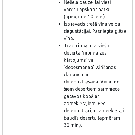
Neliela pauze, lai viesi
varētu apskatīt parku
(apmēram 10 min.).
Īss ievads trešā vīna veida
degustācijai. Pasniegta glāze
vīna.
Tradicionāla latviešu
deserta ‘rupjmaizes
kārtojums’ vai
’debesmanna’ vārīšanas
darbnīca un
demonstrēšana. Vienu no
šiem desertiem saimniece
gatavos kopā ar
apmeklētājiem. Pēc
demonstrācijas apmeklētāji
baudīs desertu (apmēram
30 min.).