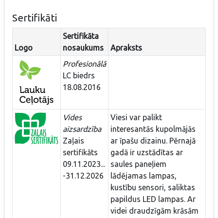
Sertifikāti
Sertifikāta
Logo
nosaukums
Apraksts
Profesionālā
LC biedrs
18.08.2016
Vides
Viesi var palikt
aizsardzība
interesantās kupolmājās
Zaļais
ar īpašu dizainu. Pērnajā
sertifikāts
gadā ir uzstādītas ar
09.11.2023...
saules paneļiem
-31.12.2026
lādējamas lampas,
kustību sensori, saliktas
papildus LED lampas. Ar
videi draudzīgām krāsām