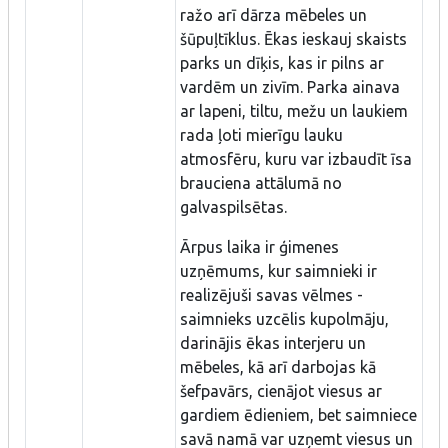
ražo arī dārza mēbeles un
šūpuļtīklus. Ēkas ieskauj skaists
parks un dīķis, kas ir pilns ar
vardēm un zivīm. Parka ainava
ar lapeni, tiltu, mežu un laukiem
rada ļoti mierīgu lauku
atmosfēru, kuru var izbaudīt īsa
brauciena attālumā no
galvaspilsētas.
Ārpus laika ir ģimenes
uzņēmums, kur saimnieki ir
realizējuši savas vēlmes -
saimnieks uzcēlis kupolmāju,
darinājis ēkas interjeru un
mēbeles, kā arī darbojas kā
šefpavārs, cienājot viesus ar
gardiem ēdieniem, bet saimniece
savā namā var uzņemt viesus un