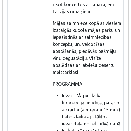
rīkot koncertus ar labākajiem
Latvijas mūziķiem.
Mājas saimniece kopā ar viesiem
izstaigās kupola mājas parku un
iepazīstinās ar saimniecības
konceptu, un, veicot īsas
apstāšanās, piedāvās pašmāju
vīnu degustāciju. Vizīte
noslēdzas ar latviešu desertu
meistarklasi.
PROGRAMMA:
Ievads ‘Ārpus laika’
koncepcijā un idejā, parādot
apkārtni (apmēram 15 min.).
Labos laika apstākļos
ievaddaļa notiek brīvā dabā.
Ieskats vīna ražošanas