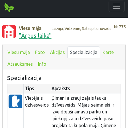
Nr
775
Viesu māja
Latvija, Vidzeme, Salaspils novads
"Ārpus laika"
Viesu māja
Foto
Akcijas
Specializācija
Karte
Atsauksmes
Info
Specializācija
Tips
Apraksts
Vietējais
Ģimeni aizrauj zaļais lauku
dzīvesveids
dzīvesveids. Mājas saimnieki ir
izveidojuši ainavu parku un
piekopj zaļu dzīvesveidu pašu
projektētā kupola mājā. Ģimene