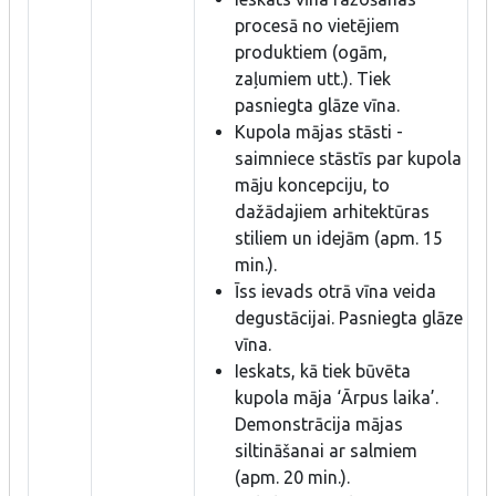
procesā no vietējiem
produktiem (ogām,
zaļumiem utt.). Tiek
pasniegta glāze vīna.
Kupola mājas stāsti -
saimniece stāstīs par kupola
māju koncepciju, to
dažādajiem arhitektūras
stiliem un idejām (apm. 15
min.).
Īss ievads otrā vīna veida
degustācijai. Pasniegta glāze
vīna.
Ieskats, kā tiek būvēta
kupola māja ‘Ārpus laika’.
Demonstrācija mājas
siltināšanai ar salmiem
(apm. 20 min.).