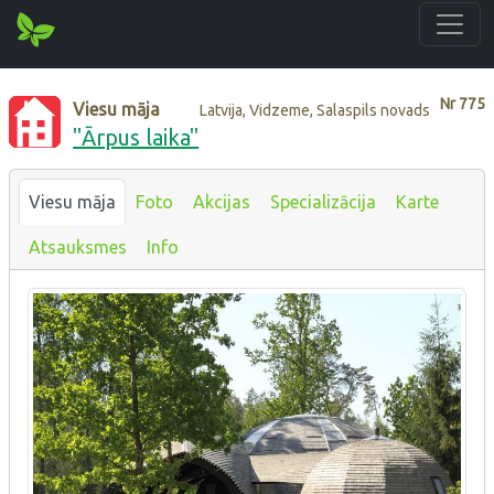
Nr
775
Viesu māja
Latvija, Vidzeme, Salaspils novads
"Ārpus laika"
Viesu māja
Foto
Akcijas
Specializācija
Karte
Atsauksmes
Info