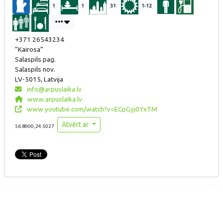
1
1
31
1-12
+371 26543234
“Kairosa”
Salaspils pag.
Salaspils nov.
LV-5015, Latvija
info@arpuslaika.lv
www.arpuslaika.lv
www.youtube.com/watch?v=ECpGyj0YxTM
Atvērt ar
56.8900,24.5027