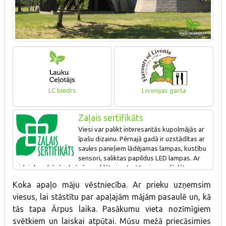
LC biedrs
Livonijas garša
Zaļais sertifikāts
Viesi var palikt interesantās kupolmājās ar
īpašu dizainu. Pērnajā gadā ir uzstādītas ar
saules paneļiem lādējamas lampas, kustību
sensori, saliktas papildus LED lampas. Ar
videi draudzīgām krāsām noklāts jumts. Viesi var uzlādēt
elektroautomobiļus.
Koka apaļo māju vēstniecība. Ar prieku uzņemsim
viesus, lai stāstītu par apaļajām mājām pasaulē un, kā
tās tapa Ārpus laika. Pasākumu vieta nozīmīgiem
svētkiem un laiskai atpūtai. Mūsu mežā priecāsimies