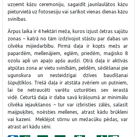
uzņemt kāzu ceremoniju, sagaidīt jaunlaulātos kāzu
pieturvietā uz fotosesiju vai sarīkot vienas dienas kāzu
svinības.
Ārpus laika ir 4 hektāri meža, kuros izjust četras sajūtu
zonas – katrā no tām izdzīvojot stāstu par dabas un
cilvēka mijiedarbību. Pirmā daļa ir kopts mežs ar
papardēm, mellenājiem, eglēm, priedēm, maģisko 8
ozolu apli un apaļo apšu audzi. Otrā daļa ir aktīvās
atpūtas zona ar vietu svinībām, peldēm, sēdēšanai pie
ugunskura un nesteidzīgai dzīves baudīšanai
šūpuļtīklos. Trešā daļa ir atstāta zvēriem un putniem,
lai tie netraucēti varētu uzturēties sev ierastā
vidē. Ceturtā daļa ir daba savā krāšņumā ar minimālu
cilvēka iejaukšanos – tur var izbristies zālēs, salasīt
maijpuķītes, noēsties mellenes, atrast kādu brūkleni
vai kazeni. Meklējot stirnu un mežacūku pēdas, var
atrast arī kādu sēni.