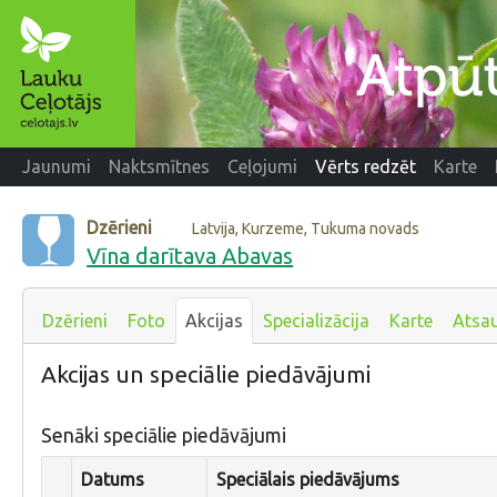
Jaunumi
Naktsmītnes
Ceļojumi
Vērts redzēt
Karte
Dzērieni
Latvija, Kurzeme, Tukuma novads
Vīna darītava Abavas
Dzērieni
Foto
Akcijas
Specializācija
Karte
Atsa
Akcijas un speciālie piedāvājumi
Senāki speciālie piedāvājumi
Datums
Speciālais piedāvājums