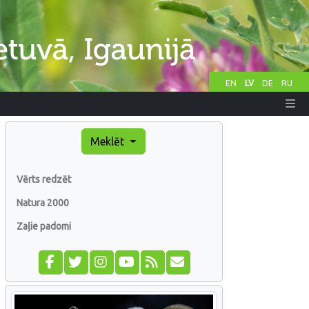
EN
LV
DE
RU
Meklēt
Vērts redzēt
Natura 2000
Zaļie padomi