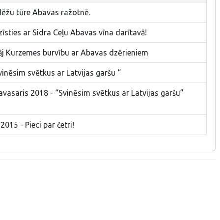
dēžu tūre Abavas ražotnē.
īsties ar Sidra Ceļu Abavas vīna darītavā!
lāj Kurzemes burvību ar Abavas dzērieniem
vinēsim svētkus ar Latvijas garšu “
avasaris 2018 - “Svinēsim svētkus ar Latvijas garšu”
015 - Pieci par četri!