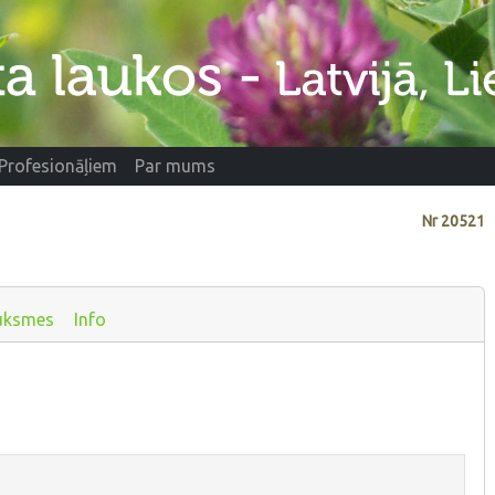
Profesionāļiem
Par mums
Nr
20521
uksmes
Info