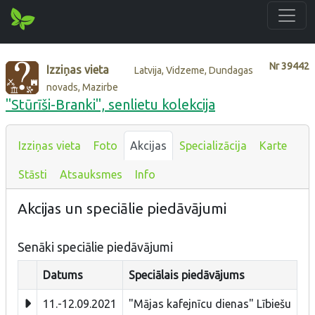
Nr
39442
Izziņas vieta
Latvija, Vidzeme, Dundagas
novads, Mazirbe
"Stūrīši-Branki", senlietu kolekcija
Izziņas vieta
Foto
Akcijas
Specializācija
Karte
Stāsti
Atsauksmes
Info
Akcijas un speciālie piedāvājumi
Senāki speciālie piedāvājumi
Datums
Speciālais piedāvājums
11.-12.09.2021
"Mājas kafejnīcu dienas" Lībiešu