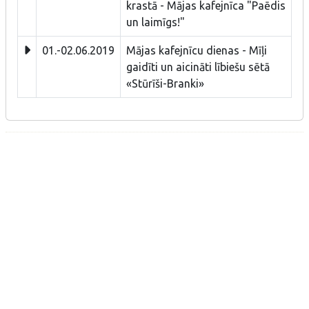
krastā - Mājas kafejnīca "Paēdis
un laimīgs!"
01.-02.06.2019
Mājas kafejnīcu dienas - Mīļi
gaidīti un aicināti lībiešu sētā
«Stūrīši-Branki»