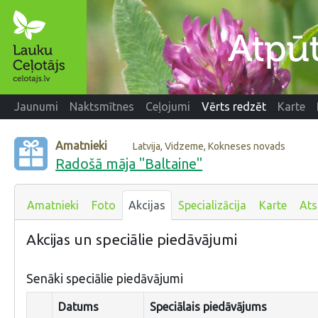
Jaunumi
Naktsmītnes
Ceļojumi
Vērts redzēt
Karte
Amatnieki
Latvija, Vidzeme, Kokneses novads
Radošā māja "Baltaine"
Amatnieki
Foto
Akcijas
Specializācija
Karte
At
Akcijas un speciālie piedāvājumi
Senāki speciālie piedāvājumi
Datums
Speciālais piedāvājums