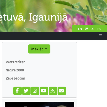
EN
LV
DE
RU
Meklēt
Vērts redzēt
Natura 2000
Zaļie padomi