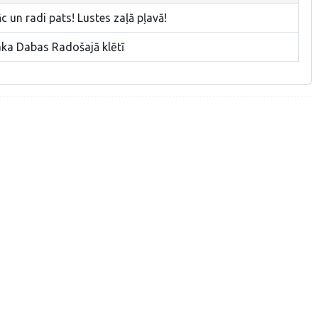
 un radi pats! Lustes zaļā pļavā!
aka Dabas Radošajā klētī