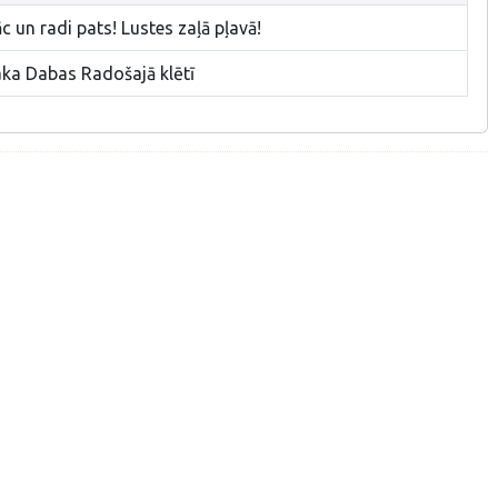
 un radi pats! Lustes zaļā pļavā!
aka Dabas Radošajā klētī