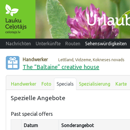
Nachrichten
Unterkünfte
Routen
Sehenswürdigkeiten
Handwerker
Lettland, Vidzeme, Kokneses novads
The “Baltaine” creative house
Handwerker
Foto
Specials
Spezialisierung
Karte
Spezielle Angebote
Past special offers
Datum
Sonderangebot