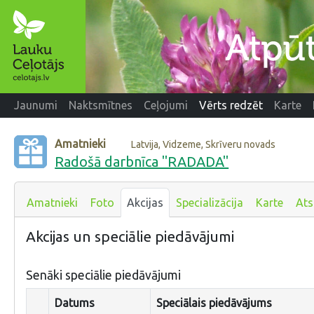
Jaunumi
Naktsmītnes
Ceļojumi
Vērts redzēt
Karte
Amatnieki
Latvija, Vidzeme, Skrīveru novads
Radošā darbnīca "RADADA"
Amatnieki
Foto
Akcijas
Specializācija
Karte
At
Akcijas un speciālie piedāvājumi
Senāki speciālie piedāvājumi
Datums
Speciālais piedāvājums