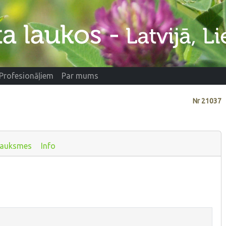
Profesionāļiem
Par mums
Nr
21037
sauksmes
Info