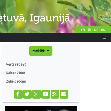
EN
LV
DE
RU
Meklēt
Vērts redzēt
Natura 2000
Zaļie padomi