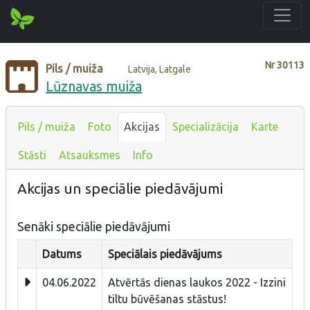
Nr
30113
Pils / muiža
Latvija, Latgale
Lūznavas muiža
Pils / muiža
Foto
Akcijas
Specializācija
Karte
Stāsti
Atsauksmes
Info
Akcijas un speciālie piedāvājumi
Senāki speciālie piedāvājumi
Datums
Speciālais piedāvājums
04.06.2022
Atvērtās dienas laukos 2022 - Izzini
tiltu būvēšanas stāstus!