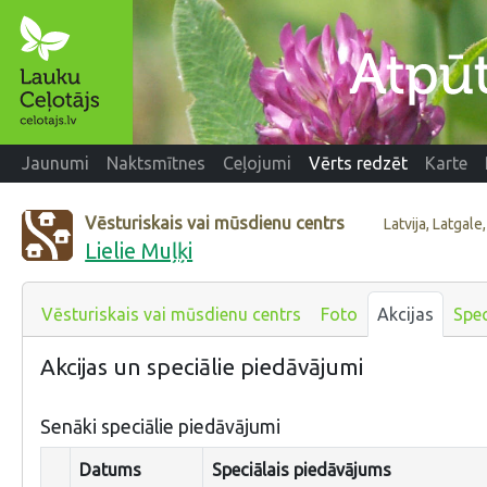
Jaunumi
Naktsmītnes
Ceļojumi
Vērts redzēt
Karte
Vēsturiskais vai mūsdienu centrs
Latvija, Latgal
Lielie Muļķi
Vēsturiskais vai mūsdienu centrs
Foto
Akcijas
Spec
Akcijas un speciālie piedāvājumi
Senāki speciālie piedāvājumi
Datums
Speciālais piedāvājums