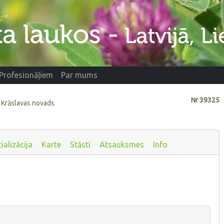
Profesionāļiem
Par mums
Nr
39325
e, Krāslavas novads
ializācija
Karte
Stāsti
Atsauksmes
Info