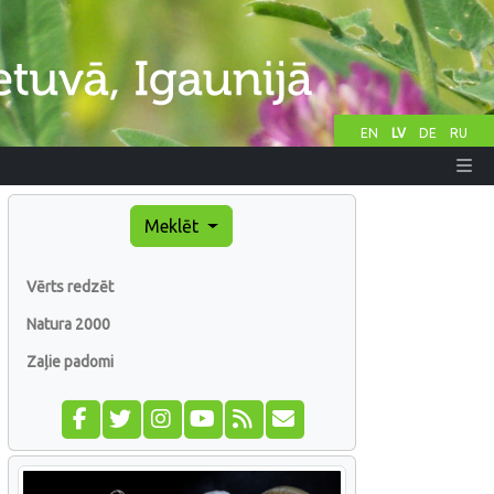
EN
LV
DE
RU
Meklēt
Vērts redzēt
Natura 2000
Zaļie padomi