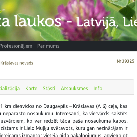
Profesionāļiem
Par mums
Nr
39325
e, Krāslavas novads
ializācija
Karte
Stāsti
Atsauksmes
Info
 1 km dienvidos no Daugavpils – Krāslavas (A 6) ceļa, kas
 neparasto nosaukumu. Interesanti, ka vietvārds saistīts
ju uzvārdiem, ko var redzēt tāda paša nosaukuma kapos.
īstams ir Lielo Muļķu svētavots, kuru gan nezinātājam ir
ļ ieteicams izmantot vietējā gida pakalpojumus, apvienojot