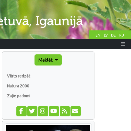
EN
LV
DE
RU
Meklēt
Vērts redzēt
Natura 2000
Zaļie padomi