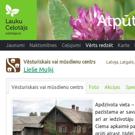
Jaunumi
Naktsmītnes
Ceļojumi
Vērts redzēt
Karte
Vēsturiskais vai mūsdienu centrs
Latvija, Latgal
Lielie Muļķi
Vēsturiskais vai mūsdienu centrs
Foto
Akcijas
Spec
Apdzīvota vieta ~
pazīstama ar savu
arī ar iedzīvotā
Ciema apkaimē paz
grūti atrast, tādē