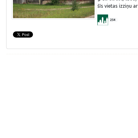
šīs vietas izziņu a
254