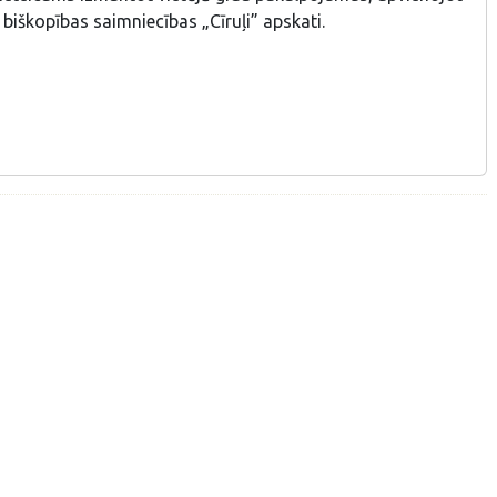
r biškopības saimniecības „Cīruļi” apskati.