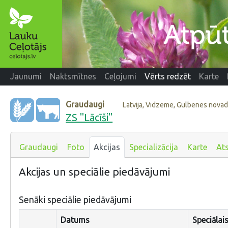
Jaunumi
Naktsmītnes
Ceļojumi
Vērts redzēt
Karte
Graudaugi
Latvija, Vidzeme, Gulbenes nova
ZS "Lācīši"
Graudaugi
Foto
Akcijas
Specializācija
Karte
At
Akcijas un speciālie piedāvājumi
Senāki speciālie piedāvājumi
Datums
Speciālai