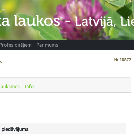
Profesionāļiem
Par mums
Nr
20872
ds
sauksmes
Info
s piedāvājums