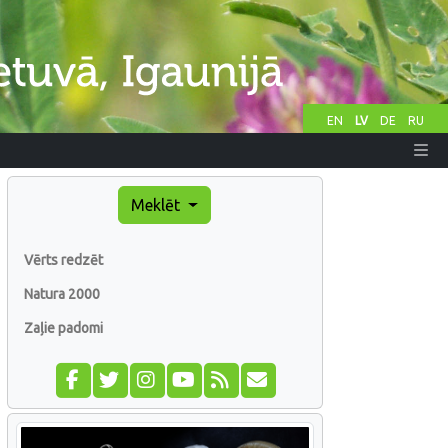
EN
LV
DE
RU
Meklēt
Vērts redzēt
Natura 2000
Zaļie padomi