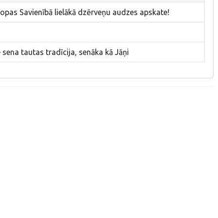
ropas Savienībā lielākā dzērveņu audzes apskate!
 sena tautas tradīcija, senāka kā Jāņi