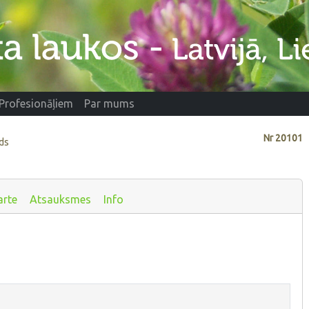
Profesionāļiem
Par mums
Nr
20101
ads
arte
Atsauksmes
Info