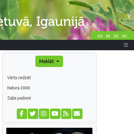
EN
LV
DE
RU
Meklēt
Vērts redzēt
Natura 2000
Zaļie padomi