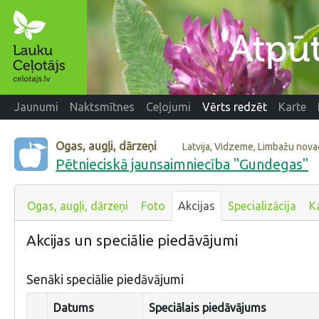
Jaunumi
Naktsmītnes
Ceļojumi
Vērts redzēt
Karte
Ogas, augļi, dārzeņi
Latvija, Vidzeme, Limbažu nov
Pētnieciskā jaunsaimniecība "Gundegas"
Ogas, augļi, dārzeņi
Foto
Akcijas
Specializācija
K
Akcijas un speciālie piedāvājumi
Senāki speciālie piedāvājumi
Datums
Speciālais piedāvājums