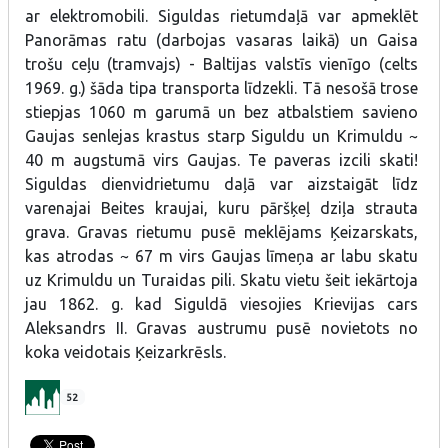
ar elektromobili. Siguldas rietumdaļā var apmeklēt
Panorāmas ratu (darbojas vasaras laikā) un Gaisa
trošu ceļu (tramvajs) - Baltijas valstīs vienīgo (celts
1969. g.) šāda tipa transporta līdzekli. Tā nesošā trose
stiepjas 1060 m garumā un bez atbalstiem savieno
Gaujas senlejas krastus starp Siguldu un Krimuldu ~
40 m augstumā virs Gaujas. Te paveras izcili skati!
Siguldas dienvidrietumu daļā var aizstaigāt līdz
varenajai Beites kraujai, kuru pāršķeļ dziļa strauta
grava. Gravas rietumu pusē meklējams Ķeizarskats,
kas atrodas ~ 67 m virs Gaujas līmeņa ar labu skatu
uz Krimuldu un Turaidas pili. Skatu vietu šeit iekārtoja
jau 1862. g. kad Siguldā viesojies Krievijas cars
Aleksandrs II. Gravas austrumu pusē novietots no
koka veidotais Ķeizarkrēsls.
52