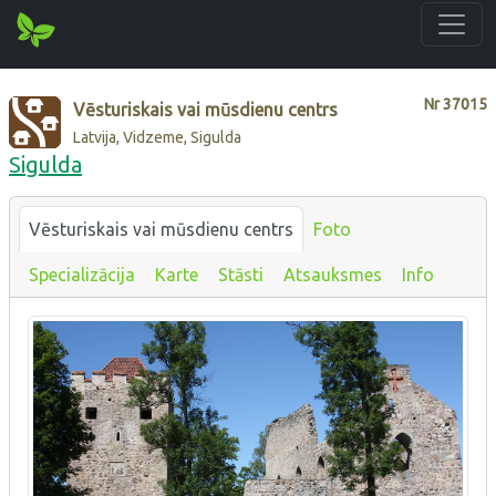
Nr
37015
Vēsturiskais vai mūsdienu centrs
Latvija, Vidzeme, Sigulda
Sigulda
Vēsturiskais vai mūsdienu centrs
Foto
Specializācija
Karte
Stāsti
Atsauksmes
Info