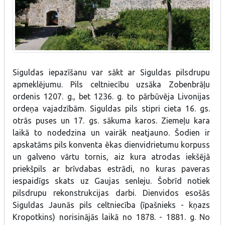
Siguldas iepazīšanu var sākt ar Siguldas pilsdrupu
apmeklējumu. Pils celtniecību uzsāka Zobenbrāļu
ordenis 1207. g., bet 1236. g. to pārbūvēja Livonijas
ordeņa vajadzībām. Siguldas pils stipri cieta 16. gs.
otrās puses un 17. gs. sākuma karos. Ziemeļu kara
laikā to nodedzina un vairāk neatjauno. Šodien ir
apskatāms pils konventa ēkas dienvidrietumu korpuss
un galveno vārtu tornis, aiz kura atrodas iekšējā
priekšpils ar brīvdabas estrādi, no kuras paveras
iespaidīgs skats uz Gaujas senleju. Šobrīd notiek
pilsdrupu rekonstrukcijas darbi. Dienvidos esošās
Siguldas Jaunās pils celtniecība (īpašnieks - kņazs
Kropotkins) norisinājās laikā no 1878. - 1881. g. No