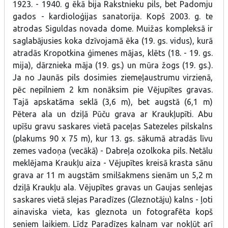
1923. - 1940. g ēkā bija Rakstnieku pils, bet Padomju
gados - kardioloģijas sanatorija. Kopš 2003. g. te
atrodas Siguldas novada dome. Muižas kompleksā ir
saglabājusies koka dzīvojamā ēka (19. gs. vidus), kurā
atradās Kropotkina ģimenes mājas, klēts (18. - 19. gs.
mija), dārznieka māja (19. gs.) un mūra žogs (19. gs.).
Ja no Jaunās pils dosimies ziemeļaustrumu virzienā,
pēc nepilniem 2 km nonāksim pie Vējupītes gravas.
Tajā apskatāma seklā (3,6 m), bet augstā (6,1 m)
Pētera ala un dziļā Pūču grava ar Kraukļupīti. Abu
upīšu gravu saskares vietā paceļas Satezeles pilskalns
(plakums 90 x 75 m), kur 13. gs. sākumā atradās līvu
zemes vadoņa (vecākā) - Dabreļa ozolkoka pils. Netālu
meklējama Kraukļu aiza - Vējupītes kreisā krasta sānu
grava ar 11 m augstām smilšakmens sienām un 5,2 m
dziļā Kraukļu ala. Vējupītes gravas un Gaujas senlejas
saskares vietā slejas Paradīzes (Gleznotāju) kalns - ļoti
ainaviska vieta, kas gleznota un fotografēta kopš
seniem laikiem. Līdz Paradīzes kalnam var nokļūt arī