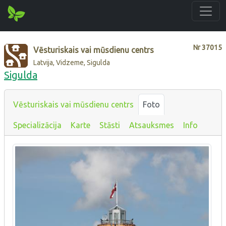
Nr
37015
Vēsturiskais vai mūsdienu centrs
Latvija, Vidzeme, Sigulda
Sigulda
Vēsturiskais vai mūsdienu centrs
Foto
Specializācija
Karte
Stāsti
Atsauksmes
Info