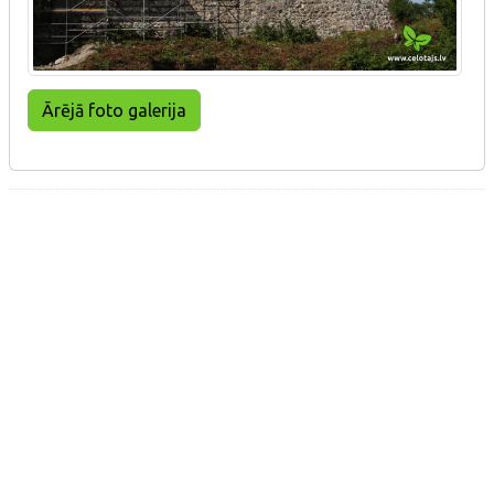
Ārējā foto galerija