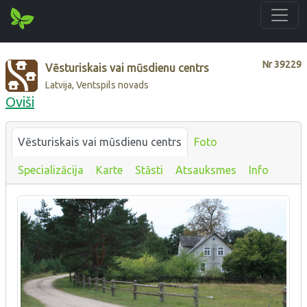
Nr
39229
Vēsturiskais vai mūsdienu centrs
Latvija, Ventspils novads
Oviši
Vēsturiskais vai mūsdienu centrs
Foto
Specializācija
Karte
Stāsti
Atsauksmes
Info