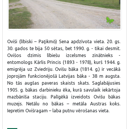
Oviši (lībiski – Paţikmō) Sena apdzīvota vieta. 20. gs.
30. gados te bija 50 sētas, bet 1990. g. - tikai desmit.
Ovišos dzimis lībiešu izcelsmes zinātnieks -
entomologs Kārlis Princis (1893 - 1978), kurš 1944. g.
emigrēja uz Zviedriju. Ovišu bāka (1814. g.) ir vecākā
joprojām funkcionējošā Latvijas bāka - 38 m augsta.
No tās augšas paveras skaists skats. Saglabājusies
1905. g. bākas darbinieku ēka, kurā savulaik iekārtoja
mazbānīša staciju. Palīgēkā izveidots Ovišu bākas
muzejs. Netālu no bākas – metāla Austras koks.
Iepretim Ovišragam – laba putnu vērošanas vieta.