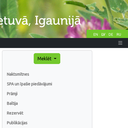
EN
LV
DE
RU
Meklēt
Naktsmītnes
SPA un īpašie piedāvājumi
Prāmji
Baltija
Rezervēt
Publikācijas