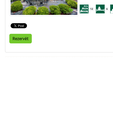
12
6
Rezervēt