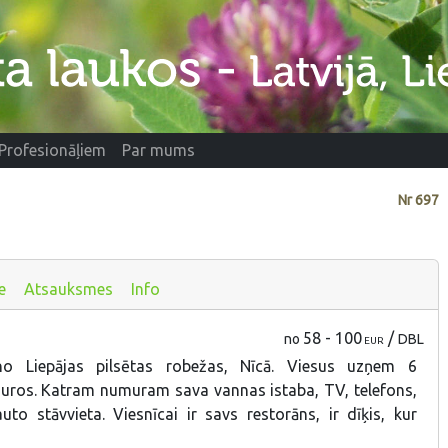
Profesionāļiem
Par mums
Nr
697
e
Atsauksmes
Info
58 - 100
/
no
DBL
EUR
o Liepājas pilsētas robežas, Nīcā. Viesus uzņem 6
uros. Katram numuram sava vannas istaba, TV, telefons,
uto stāvvieta. Viesnīcai ir savs restorāns, ir dīķis, kur