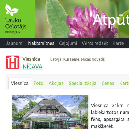
Jaunumi
Naktsmītnes
Ceļojumi
Vērts redzēt
Karte
Viesnīca
Latvija, Kurzeme, Nīcas novads
NĪCAVA
Viesnīca
Foto
Akcijas
Specializācija
Cenas
Kart
Viesnīca 21km n
labiekārtotos num
fēns, apsargāta a
makšķerēt.