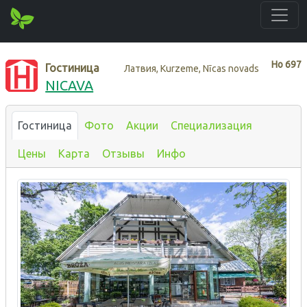
Нo
697
Гостиница
Латвия, Kurzeme, Nīcas novads
NICAVA
Гостиница
Фото
Акции
Специализация
Цены
Карта
Отзывы
Инфо