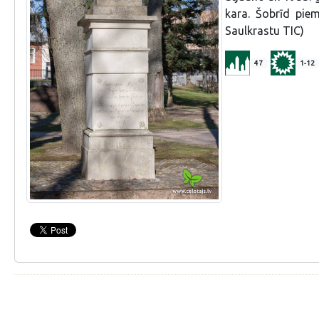
kara. Šobrīd piem
Saulkrastu TIC)
47
1-12