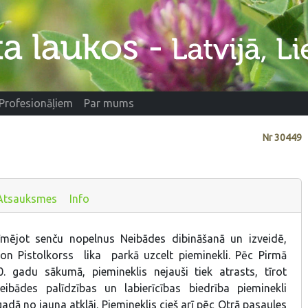
Profesionāļiem
Par mums
Nr
30449
Atsauksmes
Info
mējot senču nopelnus Neibādes dibināšanā un izveidē,
on Pistolkorss lika parkā uzcelt pieminekli. Pēc Pirmā
. gadu sākumā, piemineklis nejauši tiek atrasts, tīrot
eibādes palīdzības un labierīcības biedrība pieminekli
adā no jauna atklāj. Piemineklis cieš arī pēc Otrā pasaules