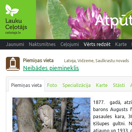
Jaunumi
Naktsmītnes
Ceļojumi
Vērts redzēt
Karte
Piemiņas vieta
Latvija, Vidzeme, Saulkrastu novads
Neibādes piemineklis
Piemiņas vieta
Foto
Specializācija
Karte
Stāsti
1877. gadā, atzī
barons Augusts f
pasaules kara, 30
Ķīšupes gultni. N
atjauno un 1933. g