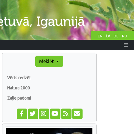
EN
LV
DE
RU
Meklēt
Vērts redzēt
Natura 2000
Zaļie padomi