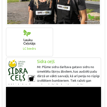
LC biedrs
Sidra ceļš
Mr. Plūme sidra darītava gatavo sidru no
izmeklētu šķirņu āboliem, kas audzēti pašu
dārzā un vākti savvaļā, kā arī periju no rūpīgi
izvēlētiem bumbieriem. Tiek ražoti gan
dabīgi dzirkstoši, gan arī negāzēti ābolu sidri, raudzēti gan
savvaļas fermentācijā (nepievienojot raugu), gan ar dažādiem
raugiem. Tiek gatavoti arī premium sidri no 1 līdz 4 pašu audzētu
īpašu ābolu vai bumbieru šķirnēm, kuros atklājas un izpaužas
saimniecībai raksturīgais ‘terroir’. Mr. Plūme sidri ir ieguvuši