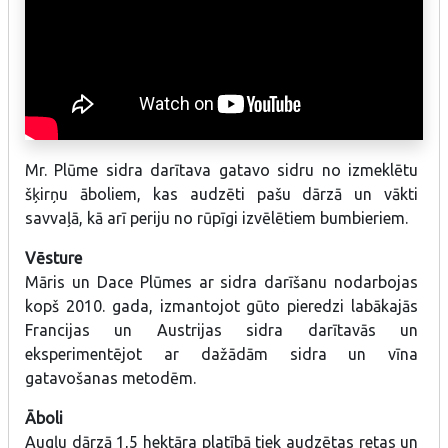
godalgas sidra konkursos Spānijā, Vācijā, Norvēģijā, Madeirā, arī
Baltijas un Ziemeļvalstu mēroga konkursos.
Mr. Plūme sidra darītava gatavo sidru no izmeklētu
šķirņu āboliem, kas audzēti pašu dārzā un vākti
savvaļā, kā arī periju no rūpīgi izvēlētiem bumbieriem.
Vēsture
Māris un Dace Plūmes ar sidra darīšanu nodarbojas
kopš 2010. gada, izmantojot gūto pieredzi labākajās
Francijas un Austrijas sidra darītavās un
eksperimentējot ar dažādām sidra un vīna
gatavošanas metodēm.
Āboli
Augļu dārzā 1,5 hektāra platībā tiek audzētas retas un