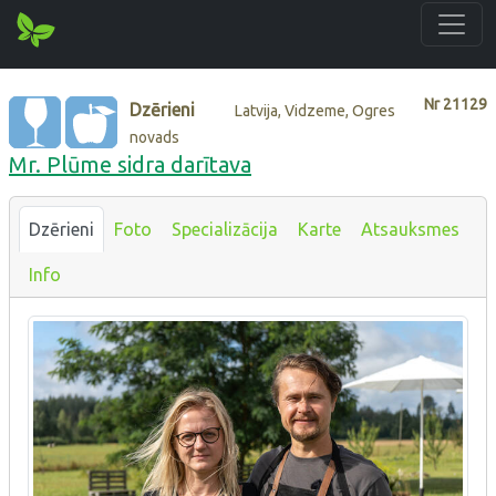
Nr
21129
Dzērieni
Latvija, Vidzeme, Ogres
novads
Mr. Plūme sidra darītava
Dzērieni
Foto
Specializācija
Karte
Atsauksmes
Info