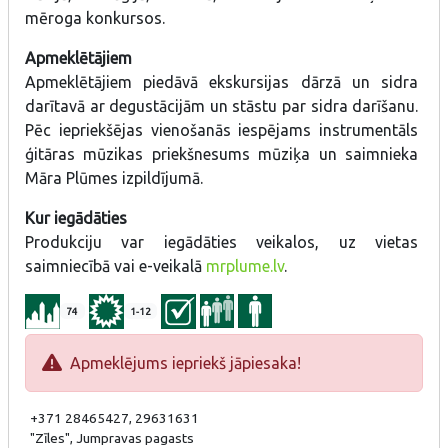
mēroga konkursos.
Apmeklētājiem
Apmeklētājiem piedāvā ekskursijas dārzā un sidra
darītavā ar degustācijām un stāstu par sidra darīšanu.
Pēc iepriekšējas vienošanās iespējams instrumentāls
ģitāras mūzikas priekšnesums mūziķa un saimnieka
Māra Plūmes izpildījumā.
Kur iegādāties
Produkciju var iegādāties veikalos, uz vietas
saimniecībā vai e-veikalā
mrplume.lv
.
74
1-12
Apmeklējums iepriekš jāpiesaka!
+371 28465427, 29631631
"Zīles", Jumpravas pagasts