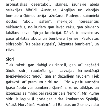
aromātiskas desertābolu šķirnes, jaunākie ābeļu
selekcijas hibrīdi, Austrijas, Anglijas un vietējās
bumbieru šķirnes perija ražošanai. Rudeņos saimnieki
dodas "ābolu safari", meklējot interesantus
sēklaudžus, no kuriem gan ievāc ražu, gan pievieno
labākos savai šķirņu kolekcijai. Dārzā ir pavairotas
pašu atklātās ābolu un bumbieru šķirnes 'Pāvilostas
sidrābols', 'Kaibalas rūgtais', 'Aizputes bumbiers", un
citas.
Sidri
Tiek ražoti gan dabīgi dzirkstoši, gan arī negāzēti
ābolu sidri, raudzēti gan savvaļas fermentācijā
(nepievienojot raugu), gan ar dažādiem raugiem. Tiek
gatavoti arī premium sidri no 1 līdz 4 pašu audzētu
īpašu ābolu vai bumbieru šķirnēm, kuros atklājas un
izpaužas saimniecībai raksturīgais ‘terroir’. Mr. Plūme
sidri ir ieguvuši godalgas sidra konkursos Spānijā,
Vācijā, Norvēģijā, Madeirā, arī Baltijas un Ziemeļvalstu