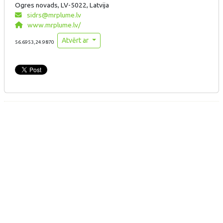
Ogres novads, LV-5022, Latvija
sidrs@mrplume.lv
www.mrplume.lv/
Atvērt ar
56.6953,24.9870