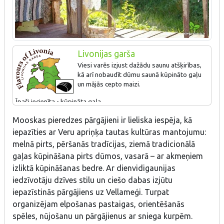
Livonijas garša
Viesi varēs izjust dažādu saunu atšķirības,
kā arī nobaudīt dūmu saunā kūpināto gaļu
un mājās cepto maizi.
Īpaši iecienīta - kūpināta gaļa.
Mooskas pieredzes pārgājieni ir lieliska iespēja, kā
iepazīties ar Veru apriņķa tautas kultūras mantojumu:
melnā pirts, pēršanās tradīcijas, ziemā tradicionālā
gaļas kūpināšana pirts dūmos, vasarā – ar akmeņiem
izliktā kūpināšanas bedre. Ar dienvidigaunijas
iedzīvotāju dzīves stilu un ciešo dabas izjūtu
iepazīstinās pārgājiens uz Vellameģi. Turpat
organizējam elpošanas pastaigas, orientēšanās
spēles, nūjošanu un pārgājienus ar sniega kurpēm.