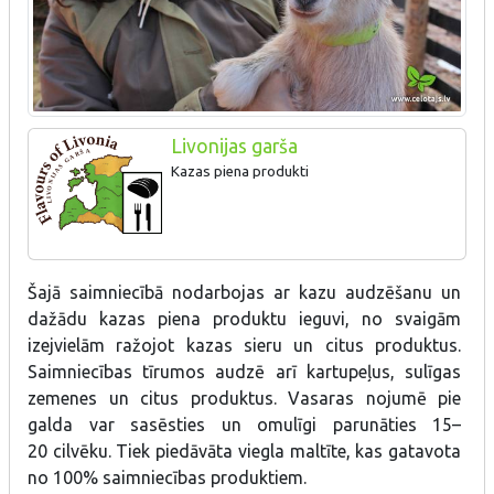
Livonijas garša
Kazas piena produkti
Šajā saimniecībā nodarbojas ar kazu audzēšanu un
dažādu kazas piena produktu ieguvi, no svaigām
izejvielām ražojot kazas sieru un citus produktus.
Saimniecības tīrumos audzē arī kartupeļus, sulīgas
zemenes un citus produktus. Vasaras nojumē pie
galda var sasēsties un omulīgi parunāties 15–
20 cilvēku. Tiek piedāvāta viegla maltīte, kas gatavota
no 100% saimniecības produktiem.