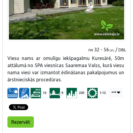
32 - 56
/
no
DBL
LVL
Viesu nams ar omulīgu iekšpagalmu Kuresārē, 50m
attālumā no SPA viesnīcas Saaremaa Valss, kurā viesu
nama viesi var izmantot ēdināšanas pakalpojumus un
ārstnieciskās procedūras.
16
8
220
1-12
Rezervēt