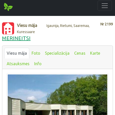
Nr
2199
Viesu māja
Igaunija, Rietumi, Saaremaa,
Kuressaare
MERINEITSI
Viesu māja
Foto
Specializācija
Cenas
Karte
Atsauksmes
Info