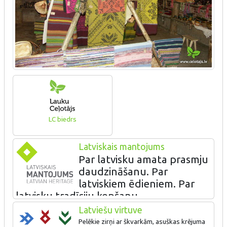
LC biedrs
Latviskais mantojums
Par latvisku amata prasmju
daudzināšanu. Par
latviskiem ēdieniem. Par
latvisku tradīciju kopšanu.
Latviešu virtuve
Apskatāmi un iegādājami > 40 Latgales amatnieku darbi. Te tiek
piedāvāts senlatgaļu tērpā ģērbta gida stāstījums suprādku
Pelēkie zirņi ar škvarkām, asuškas krējuma