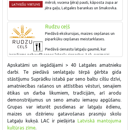
istabā par seno baltu cilšu dzīvi, amatniecības rašanos un
mērcē, vucena (jēra) pauti, kāposta zupa ar
attīstības vēsturi, senajiem ētikas un darba likumiem, tradīcijām,
jēra gaļu, Latgales barankas un šmakovka.
arī arodu demonstrējumi un seno amatu iemaņu apgūšana.
Grupas var ieturēt pusdienas ar latgaļu ēdienu, maizes un
dzērienu gatavošanas prasmju skolu Latgaļu kukņā.
Rudzu ceļš
Piedāvā ekskursijas, maizes cepšanas un
piparkūku cepšanas meistarklases.
Piedāvā cienastu latgaļu gaumē, kur
iespējams nobaudīt senos latgaļu cienastus, t.sk. rupjmaizi,
maizes zupa, alu, Ludzas putru.
Apskatāmi un iegādājami > 40 Latgales amatnieku
darbi. Te piedāvā senlatgaļu tērpā ģērbta gida
stāstījumu Suprādku istabā par seno baltu cilšu dzīvi,
amatniecības rašanos un attīstības vēsturi, senajiem
ētikas un darba likumiem, tradīcijām, arī arodu
demonstrējumus un seno amatu iemaņu apgūšanu.
Grupas var ieturēt pusdienas ar latgaļu ēdienu,
maizes un dzērienu gatavošanas prasmju skolu
Latgaļu kukņā.
LAC ir piešķirta
Latviskā mantojuma
kultūras zīme
.