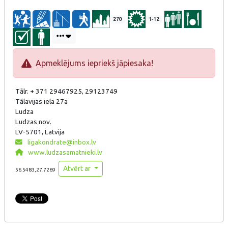
270
1-12
Apmeklējums iepriekš jāpiesaka!
Tālr. + 371 29467925, 29123749
Tālavijas iela 27a
Ludza
Ludzas nov.
LV-5701, Latvija
ligakondrate@inbox.lv
www.ludzasamatnieki.lv
Atvērt ar
56.5483,27.7269