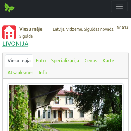
Nr
513
Viesu māja
Latvija, Vidzeme, Siguldas novads,
Sigulda
LIVONIJA
Viesu māja
Foto
Specializācija
Cenas
Karte
Atsauksmes
Info