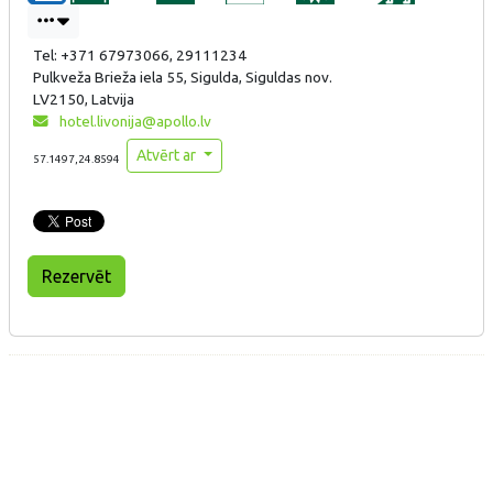
Tel: +371 67973066, 29111234
Pulkveža Brieža iela 55, Sigulda, Siguldas nov.
LV2150, Latvija
hotel.livonija@apollo.lv
Atvērt ar
57.1497,24.8594
Rezervēt