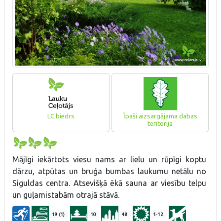
LC biedrs
Īpaši aizsargājama dabas
teritorija
Mājīgi iekārtots viesu nams ar lielu un rūpīgi koptu
dārzu, atpūtas un bruģa bumbas laukumu netālu no
Siguldas centra. Atsevišķā ēkā sauna ar viesību telpu
un guļamistabām otrajā stāvā.
19 (1)
10
48
1-12