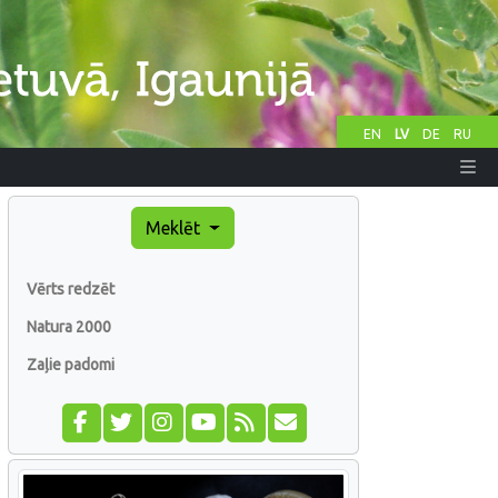
EN
LV
DE
RU
Meklēt
Vērts redzēt
Natura 2000
Zaļie padomi