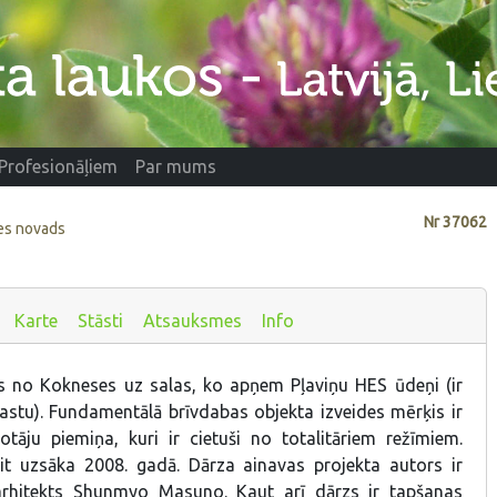
Profesionāļiem
Par mums
Nr
37062
ses novads
Karte
Stāsti
Atsauksmes
Info
s no Kokneses uz salas, ko apņem Pļaviņu HES ūdeņi (ir
astu). Fundamentālā brīvdabas objekta izveides mērķis ir
votāju piemiņa, kuri ir cietuši no totalitāriem režīmiem.
it uzsāka 2008. gadā. Dārza ainavas projekta autors ir
rhitekts
Shunmyo Masuno
. Kaut arī dārzs ir tapšanas