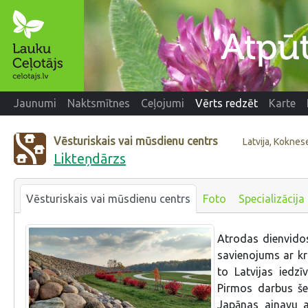
Jaunumi
Naktsmītnes
Ceļojumi
Vērts redzēt
Karte
Vēsturiskais vai mūsdienu centrs
Latvija, Kokne
Likteņdārzs
Vēsturiskais vai mūsdienu centrs
Foto
Specializācija
Atrodas dienvido
savienojums ar kr
to Latvijas iedzī
Pirmos darbus še
Japānas ainavu a