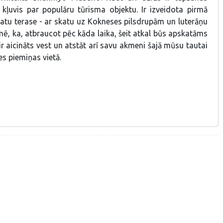
r kļuvis par populāru tūrisma objektu. Ir izveidota pirmā
katu terase - ar skatu uz Kokneses pilsdrupām un luterāņu
ē, ka, atbraucot pēc kāda laika, šeit atkal būs apskatāms
 ir aicināts vest un atstāt arī savu akmeni šajā mūsu tautai
s piemiņas vietā.