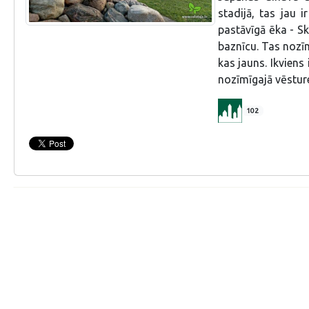
stadijā, tas jau i
pastāvīgā ēka - S
baznīcu. Tas nozīm
kas jauns. Ikviens
nozīmīgajā vēsture
102