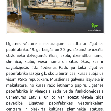
Līgatnes vēsture ir nesaraujami saistīta ar Līgatnes
papīrfabriku. 19. gs. beigās un 20. gs. sākumā te uzcēla
strādnieku dzīvojamās ēkas, skolu, dzemdību namu,
slimnīcu, klubu, viesu namu un citas ēkas, kas ir
saglabājušās līdz šodienai. Padomju laikā Līgatnes
papīrfabrikā ražoja g.k. skolu burtnīcas, kuras sūtīja uz
visām PSRS republikām. Mūsdienās galvenā izejviela ir
makulatūra, no kuras ražo ietinamo papīru. Līgatnes
papīrfabrika ir vienīgais šāda veida funkcionējošais
uzņēmums Latvijā, un to var iepazīt vietējā gida
pavadībā. Līgatnes papīrfabrikas vēsturiskajam
centram ir piešķirts kultūras pieminekļa statuss.