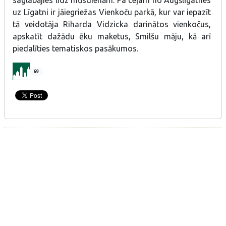
saglabājies līdz mūsdienām. Pa ceļam no Augšlīgatnes
uz Līgatni ir jāiegriežas Vienkoču parkā, kur var iepazīt
tā veidotāja Riharda Vidzicka darinātos vienkočus,
apskatīt dažādu ēku maketus, Smilšu māju, kā arī
piedalīties tematiskos pasākumos.
69