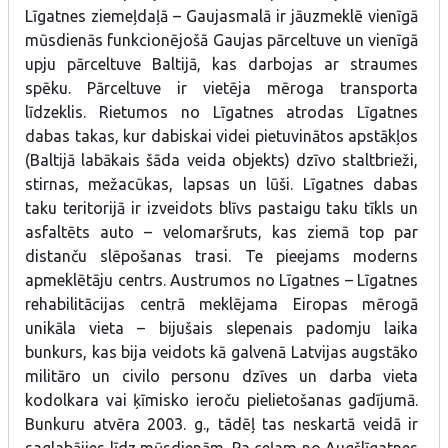
Līgatnes ziemeļdaļā – Gaujasmalā ir jāuzmeklē vienīgā
mūsdienās funkcionējošā Gaujas pārceltuve un vienīgā
upju pārceltuve Baltijā, kas darbojas ar straumes
spēku. Pārceltuve ir vietēja mēroga transporta
līdzeklis. Rietumos no Līgatnes atrodas Līgatnes
dabas takas, kur dabiskai videi pietuvinātos apstākļos
(Baltijā labākais šāda veida objekts) dzīvo staltbrieži,
stirnas, mežacūkas, lapsas un lūši. Līgatnes dabas
taku teritorijā ir izveidots blīvs pastaigu taku tīkls un
asfaltēts auto – velomaršruts, kas ziemā top par
distanču slēpošanas trasi. Te pieejams moderns
apmeklētāju centrs. Austrumos no Līgatnes – Līgatnes
rehabilitācijas centrā meklējama Eiropas mērogā
unikāla vieta – bijušais slepenais padomju laika
bunkurs, kas bija veidots kā galvenā Latvijas augstāko
militāro un civilo personu dzīves un darba vieta
kodolkara vai ķīmisko ieroču pielietošanas gadījumā.
Bunkuru atvēra 2003. g., tādēļ tas neskartā veidā ir