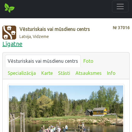
Nr
37016
Vēsturiskais vai mūsdienu centrs
Latvija, Vidzeme
Līgatne
Vēsturiskais vai mūsdienu centrs
Foto
Specializācija
Karte
Stāsti
Atsauksmes
Info