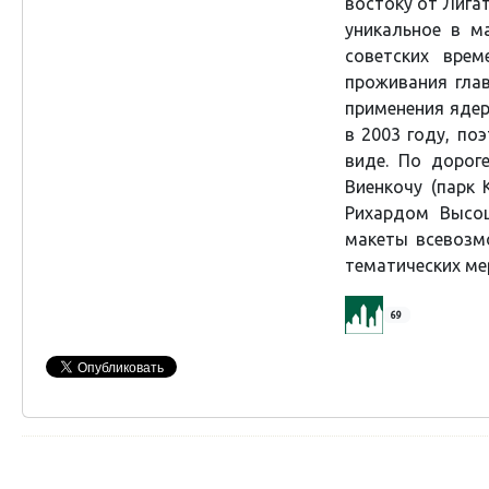
востоку от Лига
уникальное в м
советских вре
проживания гла
применения ядер
в 2003 году, по
виде. По дорог
Виенкочу (парк
Рихардом Высоц
макеты всевозм
тематических ме
69