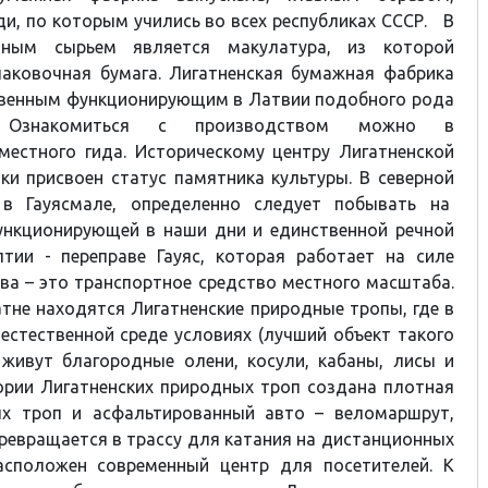
и, по которым учились во всех республиках СССР. В
ным сырьем является макулатура, из которой
паковочная бумага. Лигатненская бумажная фабрика
твенным функционирующим в Латвии подобного рода
. Ознакомиться с производством можно в
местного гида. Историческому центру Лигатненской
и присвоен статус памятника культуры. В северной
 в Гауясмале, определенно следует побывать на
ункционирующей в наши дни и единственной речной
лтии - переправе Гауяс, которая работает на силе
ава – это транспортное средство местного масштаба.
атне находятся Лигатненские природные тропы, где в
естественной среде условиях (лучший объект такого
 живут благородные олени, косули, кабаны, лисы и
ории Лигатненских природных троп создана плотная
ых троп и асфальтированный авто – веломаршрут,
ревращается в трассу для катания на дистанционных
асположен современный центр для посетителей. К