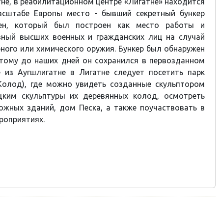
тне, в реабилитационном центре «Лигатне» находится
асштабе Европы место - бывший секретный бункер
мен, который был построен как место работы и
вный высших военных и гражданских лиц на случай
ного или химического оружия. Бункер был обнаружен
этому до наших дней он сохранился в первозданном
е из Аугшлигатне в Лигатне следует посетить парк
 Колод), где можно увидеть созданные скульптором
ким скульптуры их деревянных колод, осмотреть
ожных зданий, дом Песка, а также поучаствовать в
роприятиях.