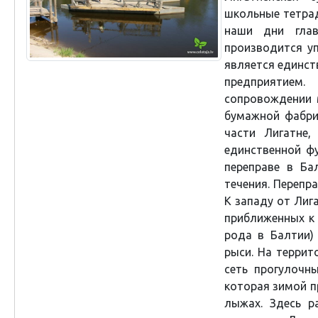
школьные тетрад
наши дни глав
производится у
является единс
предприятием
сопровождении 
бумажной фабрик
части Лигатне,
единственной ф
переправе в Ба
течения. Перепр
К западу от Лиг
приближенных к 
рода в Балтии)
рыси. На террит
сеть прогулочн
которая зимой п
лыжах. Здесь р