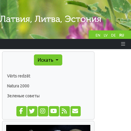
EN
LV
DE
RU
Искать
Vērts redzēt
Natura 2000
Зеленые советы