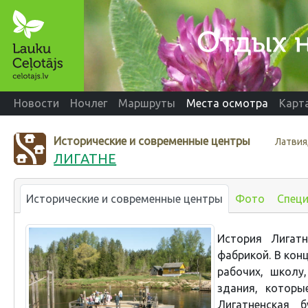
Новости
Ночлег
Маршруты
Места осмотра
Карт
Исторические и современные центры
Латвия
ЛИГАТНЕ
Исторические и современные центры
Фото
Спец
История Лигат
фабрикой. В кон
рабочих, школу
здания, которы
Лигатненская 