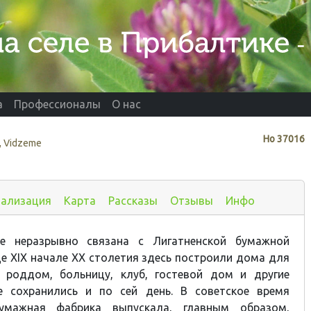
а
Профессионалы
О нас
Нo
37016
, Vidzeme
иализация
Карта
Рассказы
Отзывы
Инфо
не неразрывно связана с Лигатненской бумажной
це XIX начале XX столетия здесь построили дома для
, роддом, больницу, клуб, гостевой дом и другие
е сохранились и по сей день. В советское время
бумажная фабрика выпускала, главным образом,