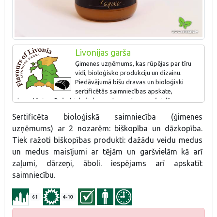
Livonijas garša
Ģimenes uzņēmums, kas rūpējas par tīru
vidi, bioloģisko produkciju un dizainu.
Piedāvājumā bišu dravas un bioloģiski
sertificētās saimniecības apskate,
degustācijas. Ražo bioloģisku medu, medu ar garšvielām -
baziliku, ingveru, ķimenēm, medus tēju - medus ar kliņģerītēm,
Sertificēta bioloģiskā saimniecība (ģimenes
pelašķiem, piparmētrām, vīgriezēm.
uzņēmums) ar 2 nozarēm: biškopība un dāzkopība.
Tiek ražoti biškopības produkti: dažādu veidu medus
un medus maisījumi ar tējām un garšvielām kā arī
zaļumi, dārzeņi, āboli. iespējams arī apskatīt
saimniecību.
61
4-10