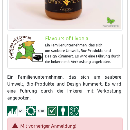
Flavours of Livonia
Ein Familienunternehmen, das sich
um saubere Umwelt, Bio-Produkte und
Design kümmert. Es wird eine Führung durch
die Imkerei mit Verkostung angeboten.
Honig mit Gewürzen – Basilikum, Ingwer, Kümmel, Honigtee,
Ein Familienunternehmen, das sich um saubere
Honig mit Ringelblume, Schafgarbe, Pfefferminz, Mädesüß.
Umwelt, Bio-Produkte und Design kümmert. Es wird
eine Führung durch die Imkerei mit Verkostung
angeboten.
61
4-10
Mit vorheriger Anmeldung!