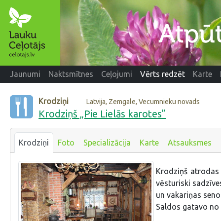
Jaunumi
Naktsmītnes
Ceļojumi
Vērts redzēt
Karte
Krodziņi
Latvija, Zemgale, Vecumnieku novads
Krodziņš „Pie Lielās karotes”
Krodziņi
Foto
Specializācija
Karte
Atsauksmes
Krodziņš atrodas 
vēsturiski sadzīve
un vakariņas seno
Saldos gatavo no 