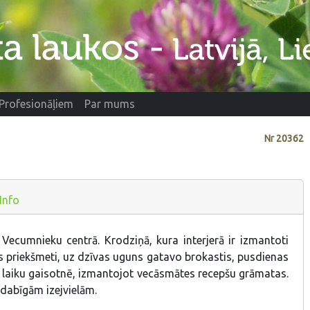
Profesionāļiem
Par mums
Nr
20362
Info
Vecumnieku centrā. Krodziņā, kura interjerā ir izmantoti
s priekšmeti, uz dzīvas uguns gatavo brokastis, pusdienas
 laiku gaisotnē, izmantojot vecāsmātes recepšu grāmatas.
dabīgām izejvielām.