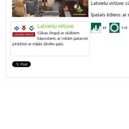
Latviešu virtuve: 
Īpašais ēdiens: ar
Latviešu virtuve
65
1-12
Cūkas činguļi ar skābiem
kāpostiem, ar rokām gatavoti
pīrādziņi ar mājās žāvētu gaļu.