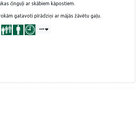
cūkas činguļi ar skābiem kāpostiem.
 rokām gatavoti pīrādziņi ar mājās žāvētu gaļu.