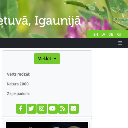
EN
LV
DE
RU
Meklēt
Vērts redzēt
Natura 2000
Zaļie padomi