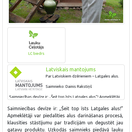
LC biedrs
Latviskais mantojums
Par Latviskiem dzērieniem – Latgales alus.
Saimnieko: Dainis Rakstiņš
Saimniecības devīze ir: „Šeit top īsts Latgales alus”! Apmeklētāji
var piedalīties alus darināšanas procesā, klausīties stāstījumu par
Saimniecības devīze ir: „Šeit top īsts Latgales alus!”
tradīcijām un degustēt jau gatavu produktu. Uzkodās saimnieks
piedāvā lauku labumus latgaļu gaumē.
Apmeklētāji var piedalīties alus darināšanas procesā,
klausīties stāstījumu par tradīcijām un degustēt jau
gatavu produktu. Uzkodās saimnieks piedāvā lauku