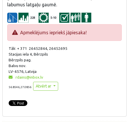
labumus latgaļu gaumē.
228
5-10
Apmeklējums iepriekš jāpiesaka!
Tālr. + 371 26452844, 26452695
Stacijas iela 4, Bērzpils
Bērzpils pag.
Balvu nov.
LV-4576, Latvija
rdains@inbox.lv
Atvērt ar
56.8546,27.0856