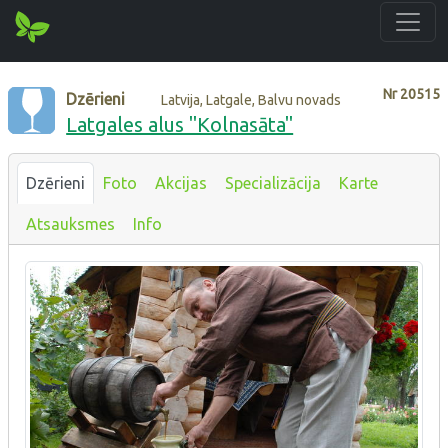
Nr
20515
Dzērieni
Latvija, Latgale, Balvu novads
Latgales alus "Kolnasāta"
Dzērieni
Foto
Akcijas
Specializācija
Karte
Atsauksmes
Info