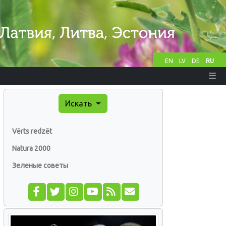
EN
LV
DE
RU
Искать
Vērts redzēt
Natura 2000
Зеленые советы