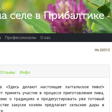
а
Профессионалы
О нас
Нo
20515
Отзывы
Инфо
а: «Здесь делают настоящее латгальское пиво!»
т принять участие в процессе приготовления пива,
рию о традициях и продегустировать уже готовый
естве закуски хозяин предлагает сельские дары в
е.