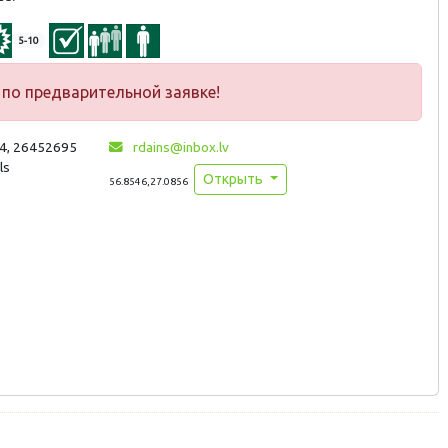
5-10
по предварительной заявке!
44, 26452695
rdains@inbox.lv
ls
Открыть
56.8546,27.0856