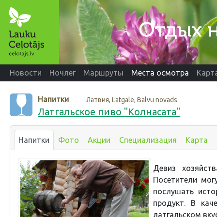
Новости
Ночлег
Маршруты
Места осмотра
Карт
Напитки
Латвия, Latgale, Balvu novads
Латгальское пиво "Колнасата"
Напитки
Фото
Акции
Специализация
Карта
Девиз хозяйств
Посетители могу
послушать исто
продукт. В кач
латгальском вкус