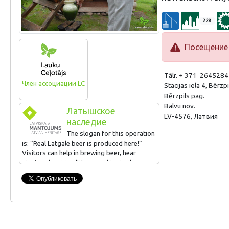
228
Посещение 
Tālr. + 371 264528
Член ассоциации LC
Stacijas iela 4, Bērzpi
Bērzpils pag.
Balvu nov.
Латышское
LV-4576, Латвия
наследие
The slogan for this operation
is: “Real Latgale beer is produced here!”
Visitors can help in brewing beer, hear
stories about traditions, and taste the
finished product. The owner also offers
Lettigalian goodies for some noshing.
SIGN AWARDED FOR: Latvian beverages
(beer)