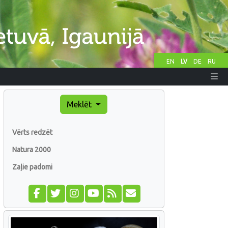
EN
LV
DE
RU
Meklēt
Vērts redzēt
Natura 2000
Zaļie padomi