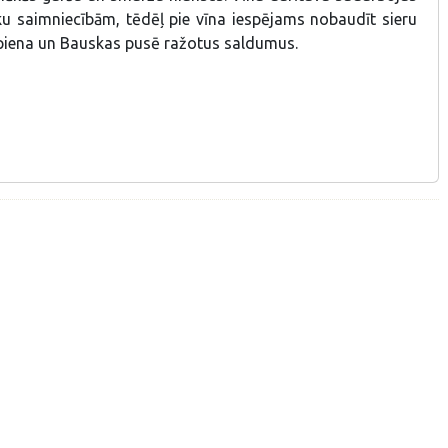
ku saimniecībām, tēdēļ pie vīna iespējams nobaudīt sieru
 piena un Bauskas pusē ražotus saldumus.