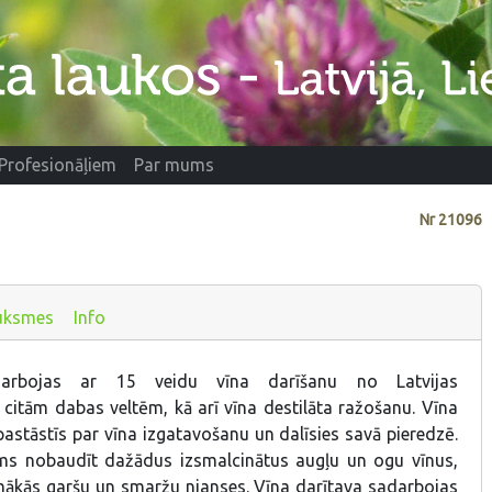
Profesionāļiem
Par mums
Nr
21096
uksmes
Info
darbojas ar 15 veidu vīna darīšanu no Latvijas
citām dabas veltēm, kā arī vīna destilāta ražošanu. Vīna
pastāstīs par vīna izgatavošanu un dalīsies savā pieredzē.
ams nobaudīt dažādus izsmalcinātus augļu un ogu vīnus,
mākās garšu un smaržu nianses. Vīna darītava sadarbojas