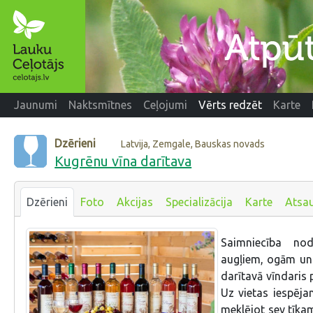
Jaunumi
Naktsmītnes
Ceļojumi
Vērts redzēt
Karte
Dzērieni
Latvija, Zemgale, Bauskas novads
Kugrēnu vīna darītava
Dzērieni
Foto
Akcijas
Specializācija
Karte
Atsa
Saimniecība no
augļiem, ogām un 
darītavā vīndaris 
Uz vietas iespēj
meklējot sev tīka