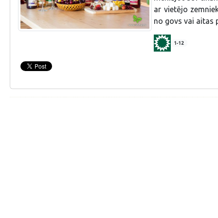
ar vietējo zemnie
no govs vai aitas
1-12