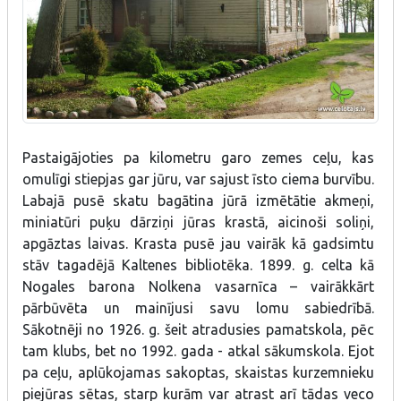
Pastaigājoties pa kilometru garo zemes ceļu, kas
omulīgi stiepjas gar jūru, var sajust īsto ciema burvību.
Labajā pusē skatu bagātina jūrā izmētātie akmeņi,
miniatūri puķu dārziņi jūras krastā, aicinoši soliņi,
apgāztas laivas. Krasta pusē jau vairāk kā gadsimtu
stāv tagadējā Kaltenes bibliotēka. 1899. g. celta kā
Nogales barona Nolkena vasarnīca – vairākkārt
pārbūvēta un mainījusi savu lomu sabiedrībā.
Sākotnēji no 1926. g. šeit atradusies pamatskola, pēc
tam klubs, bet no 1992. gada - atkal sākumskola. Ejot
pa ceļu, aplūkojamas sakoptas, skaistas kurzemnieku
piejūras sētas, starp kurām var atrast arī tādas veco