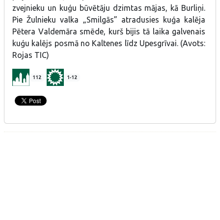
zvejnieku un kuģu būvētāju dzimtas mājas, kā Burliņi.
Pie Žulnieku valka „Smilgās” atradusies kuģa kalēja
Pētera Valdemāra smēde, kurš bijis tā laika galvenais
kuģu kalējs posmā no Kaltenes līdz Upesgrīvai. (Avots:
Rojas TIC)
112
1-12