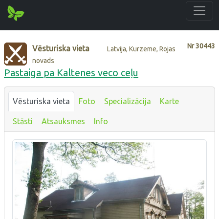
Nr
30443
Vēsturiska vieta
Latvija, Kurzeme, Rojas
novads
Pastaiga pa Kaltenes veco ceļu
Vēsturiska vieta
Foto
Specializācija
Karte
Stāsti
Atsauksmes
Info