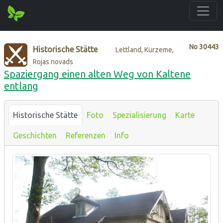
No
30443
Historische Stätte
Lettland, Kurzeme,
Rojas novads
Spaziergang einen alten Weg von Kaltene
entlang
Historische Stätte
Foto
Spezialisierung
Karte
Geschichten
Referenzen
Info