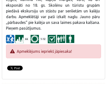
eksponāti no 18. gs. Skolēnu un tūristu grupām
piedāvā ekskursiju un stāstu par senlietām un kalēju
darbu. Apmeklētāji var paši izkalt naglu. Jauno pāru
„pārbaudes” pie kalēja un sava laimes pakava kalšana.
Pieņem pasūtījumus.
66
1-12
Apmeklējums iepriekš jāpiesaka!