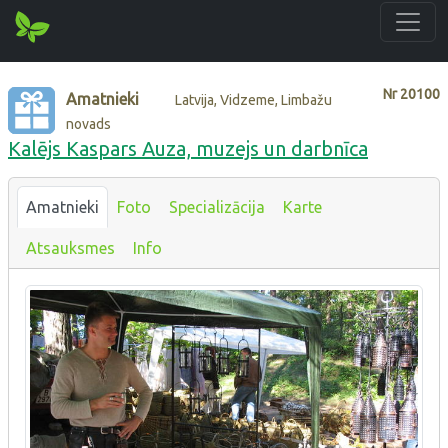
Nr
20100
Amatnieki
Latvija, Vidzeme, Limbažu
novads
Kalējs Kaspars Auza, muzejs un darbnīca
Amatnieki
Foto
Specializācija
Karte
Atsauksmes
Info