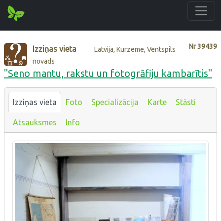
Nr
39439
Izziņas vieta
Latvija, Kurzeme, Ventspils
novads
"Seno mantu, rakstu un fotogrāfiju kambarītis"
Izziņas vieta
Foto
Specializācija
Karte
Stāsti
Atsauksmes
Info